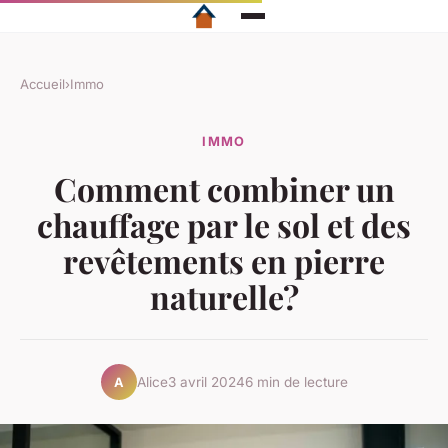
Accueil
›
Immo
IMMO
Comment combiner un
chauffage par le sol et des
revêtements en pierre
naturelle?
Alice
3 avril 2024
6 min de lecture
A