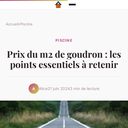
Accueil
›
Piscine
PISCINE
Prix du m2 de goudron : les
points essentiels à retenir
Alice
21 juin 2024
3 min de lecture
A