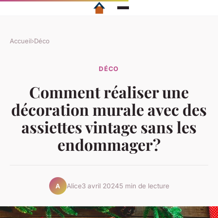
Accueil
›
Déco
DÉCO
Comment réaliser une
décoration murale avec des
assiettes vintage sans les
endommager?
Alice
3 avril 2024
5 min de lecture
A