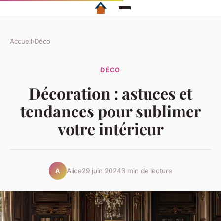
Accueil
›
Déco
DÉCO
Décoration : astuces et
tendances pour sublimer
votre intérieur
Alice
29 juin 2024
3 min de lecture
A