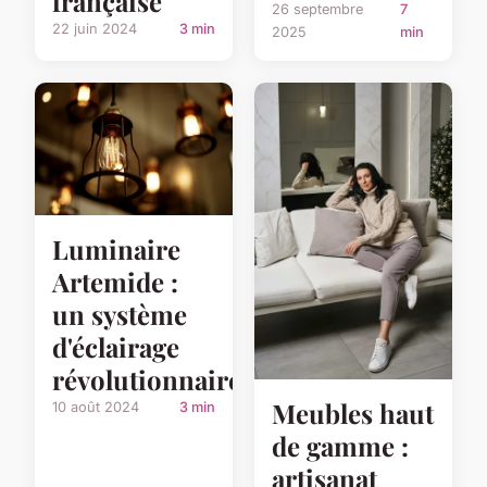
française
26 septembre
7
22 juin 2024
3 min
2025
min
Luminaire
Artemide :
un système
d'éclairage
révolutionnaire
Meubles haut
10 août 2024
3 min
de gamme :
artisanat