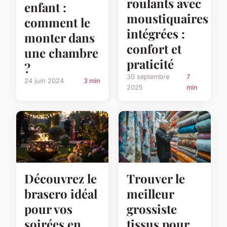
roulants avec
enfant :
moustiquaires
comment le
intégrées :
monter dans
confort et
une chambre
praticité
?
30 septembre
7
24 juin 2024
3 min
2025
min
Découvrez le
Trouver le
brasero idéal
meilleur
pour vos
grossiste
soirées en
tissus pour