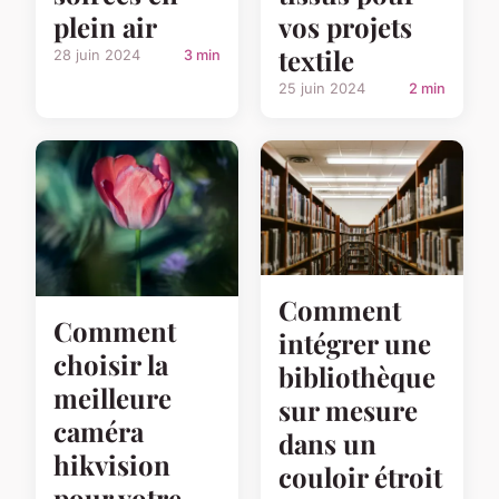
plein air
vos projets
textile
28 juin 2024
3 min
25 juin 2024
2 min
Comment
Comment
intégrer une
choisir la
bibliothèque
meilleure
sur mesure
caméra
dans un
hikvision
couloir étroit
pour votre