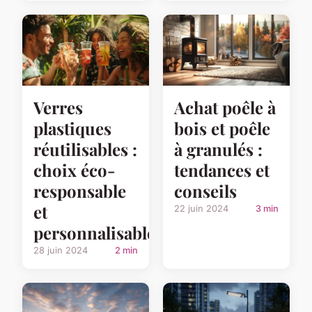
Verres
Achat poêle à
plastiques
bois et poêle
réutilisables :
à granulés :
choix éco-
tendances et
responsable
conseils
et
22 juin 2024
3 min
personnalisable
28 juin 2024
2 min