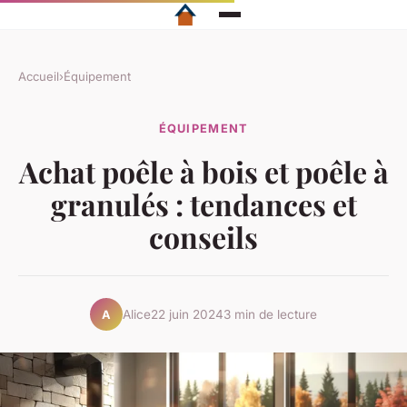
Accueil
›
Équipement
ÉQUIPEMENT
Achat poêle à bois et poêle à
granulés : tendances et
conseils
Alice
22 juin 2024
3 min de lecture
A