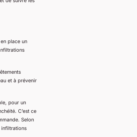
et de suivre les
e en place un
filtrations
vêtements
au et à prévenir
ple, pour un
chéité. C’est ce
commande. Selon
infiltrations