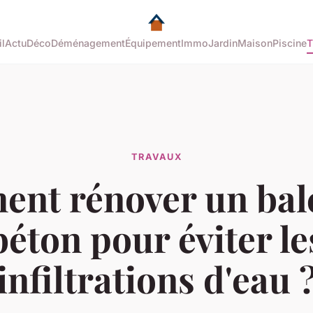
l
Actu
Déco
Déménagement
Équipement
Immo
Jardin
Maison
Piscine
T
TRAVAUX
nt rénover un bal
béton pour éviter le
infiltrations d'eau 