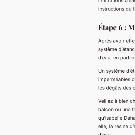
infiltrations d’
instructions du f
Étape 6 : M
Après avoir effe
système d’étanch
d’eau, en partic
Un système d’ét
imperméables ou 
les dégâts des 
Veillez à bien c
balcon ou une te
qu’Isabelle Dah
elle, la résine d
d’eau.