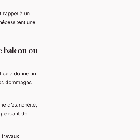
 l’appel à un
 nécessitent une
e balcon ou
t cela donne un
 les dommages
ème d’étanchéité,
t pendant de
s travaux