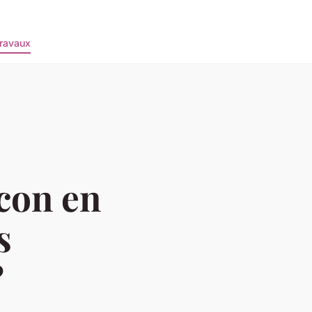
ravaux
con en
s
?