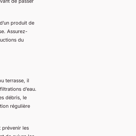
avant de passer
 d’un produit de
se. Assurez-
ructions du
 terrasse, il
iltrations d’eau.
es débris, le
tion régulière
 prévenir les