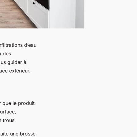
filtrations d’eau
i des
ous guider à
ace extérieur.
 que le produit
surface,
s trous.
suite une brosse