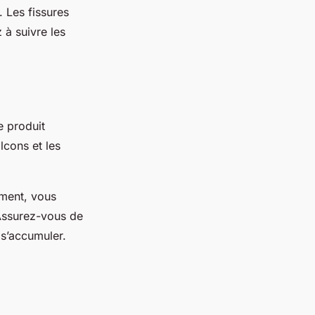
. Les fissures
 à suivre les
e produit
lcons et les
ement, vous
 Assurez-vous de
 s’accumuler.