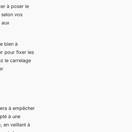
er à poser le
 selon vos
t aux
e bien à
er pour fixer les
z le carrelage
er
idera à empêcher
apté à une
, en veillant à