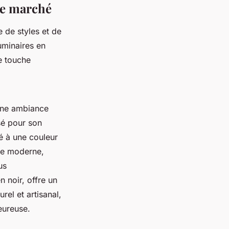
 le marché
e de styles et de
luminaires en
e touche
 une ambiance
isé pour son
é à une couleur
yle moderne,
us
 noir, offre un
rel et artisanal,
eureuse.