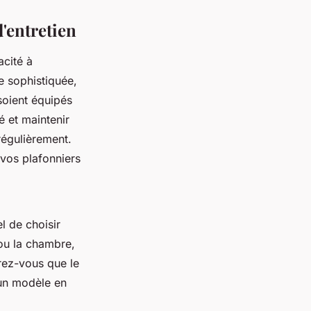
d'entretien
acité à
e sophistiquée,
soient équipés
é et maintenir
 régulièrement.
e vos plafonniers
l de choisir
 ou la chambre,
urez-vous que le
 un modèle en