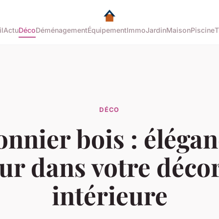
l
Actu
Déco
Déménagement
Équipement
Immo
Jardin
Maison
Piscine
T
DÉCO
onnier bois : élégan
ur dans votre déco
intérieure