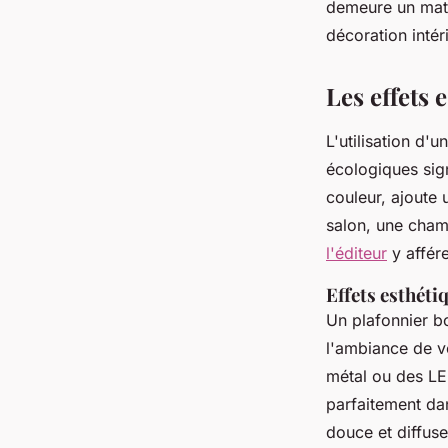
demeure un maté
décoration intér
Les effets 
L'utilisation d'
écologiques sign
couleur, ajoute 
salon, une cham
l'éditeur
y affére
Effets esthéti
Un plafonnier bo
l'ambiance de v
métal ou des LED
parfaitement da
douce et diffuse