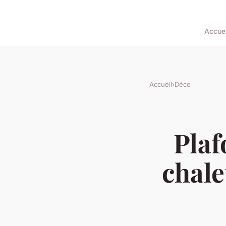
Accuei
Accueil
›
Déco
Plaf
chale