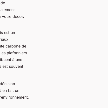
 de
galement
à votre décor.
is est un
riaux
inte carbone de
Les plafonniers
ibuent à une
s est souvent
 décision
 en fait un
l'environnement.