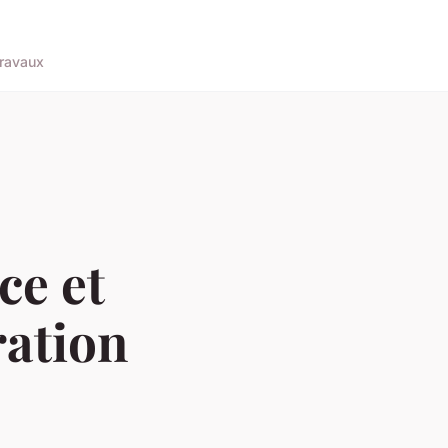
ravaux
ce et
ration