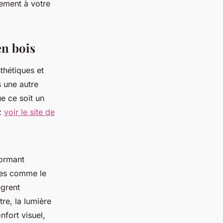
nement à votre
en bois
thétiques et
s une autre
ue ce soit un
ez
voir le site de
formant
nes comme le
ègrent
re, la lumière
fort visuel,