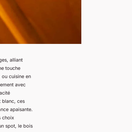
es, alliant
une touche
 ou cuisine en
itement avec
acité
t blanc, ces
ance apaisante.
s choix
n spot, le bois