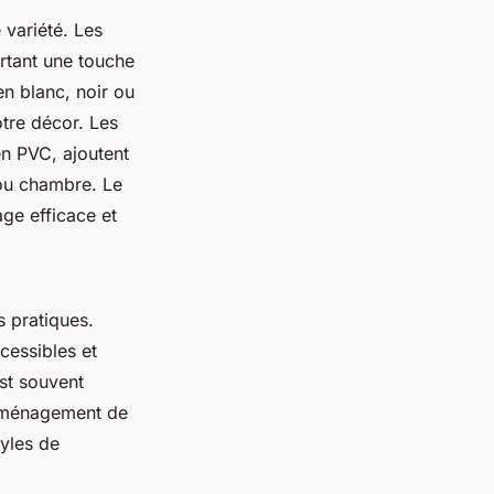
 variété. Les
ortant une touche
en blanc, noir ou
tre décor. Les
en PVC, ajoutent
 ou chambre. Le
age efficace et
s pratiques.
ccessibles et
est souvent
l'aménagement de
tyles de