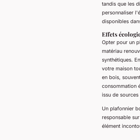
tandis que les d
personnaliser l
disponibles dans
Effets écologi
Opter pour un p
matériau renouv
synthétiques. E
votre maison tou
en bois, souven
consommation éne
issu de sources 
Un plafonnier bo
responsable sur 
élément inconto